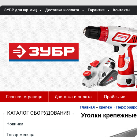
ЗУБР для юр. лиц
Доставка и оплата
Гарантия
Контакты
Главная страница
Доставка и оплата
Прайс-лист
Главная
»
Крепеж
»
Перфориро
КАТАЛОГ ОБОРУДОВАНИЯ
Уголки крепежны
Новинки
Товар месяца