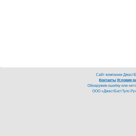
Cайт компании ДжастБэ
Контакты
Условия р
Обнаружив ошибку или неточ
ООО «ДжастБэстТулс.Ру»