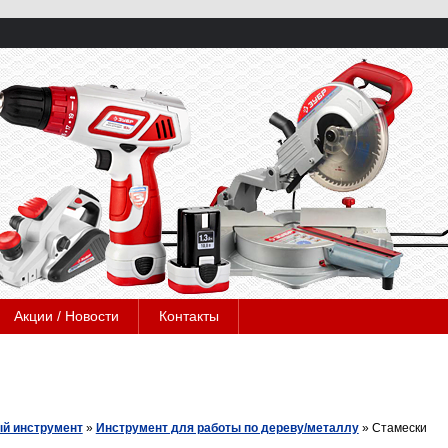
Акции / Новости
Контакты
й инструмент
»
Инструмент для работы по дереву/металлу
»
Стамески