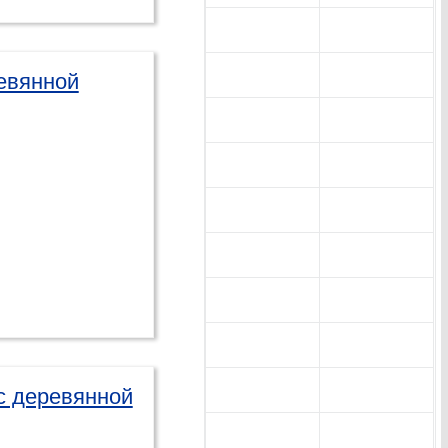
евянной
с деревянной