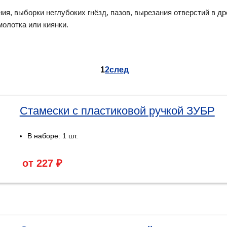
ия, выборки неглубоких гнёзд, пазов, вырезания отверстий в д
олотка или киянки.
1
2
след
Стамески с пластиковой ручкой ЗУБР
В наборе: 1 шт.
от 227 ₽