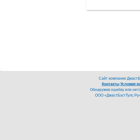
Cайт компании ДжастБэ
Контакты
Условия р
Обнаружив ошибку или неточ
ООО «ДжастБэстТулс.Ру»