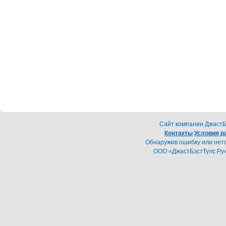
Cайт компании ДжастБэ
Контакты
Условия р
Обнаружив ошибку или неточ
ООО «ДжастБэстТулс.Ру»