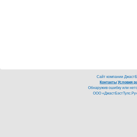
Cайт компании ДжастБэ
Контакты
Условия р
Обнаружив ошибку или неточ
ООО «ДжастБэстТулс.Ру»