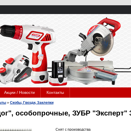
Акции / Новости
Контакты
алы
»
Скобы, Гвозди, Заклепки
ог", особопрочные, ЗУБР "Эксперт" 3
Снят с производства