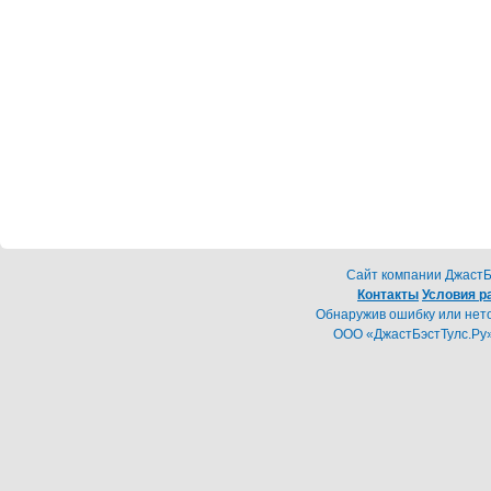
Cайт компании ДжастБэ
Контакты
Условия р
Обнаружив ошибку или неточ
ООО «ДжастБэстТулс.Ру»