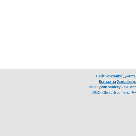
Cайт компании ДжастБэ
Контакты
Условия р
Обнаружив ошибку или неточ
ООО «ДжастБэстТулс.Ру»