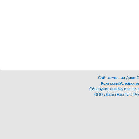
Cайт компании ДжастБэ
Контакты
Условия р
Обнаружив ошибку или неточ
ООО «ДжастБэстТулс.Ру»