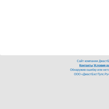
Cайт компании ДжастБэ
Контакты
Условия р
Обнаружив ошибку или неточ
ООО «ДжастБэстТулс.Ру»