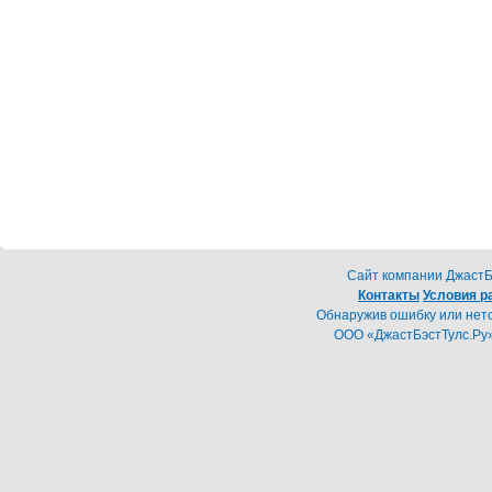
Cайт компании ДжастБэ
Контакты
Условия р
Обнаружив ошибку или неточ
ООО «ДжастБэстТулс.Ру»