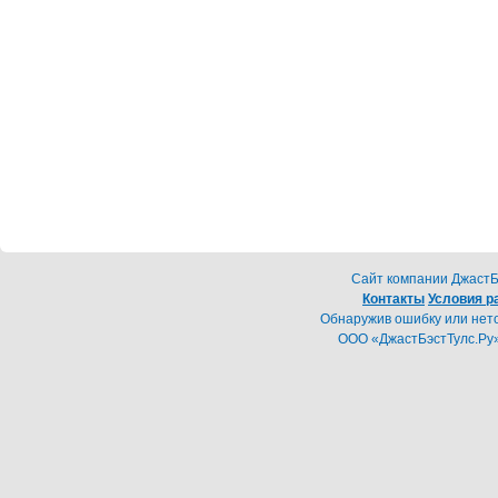
Cайт компании ДжастБэ
Контакты
Условия р
Обнаружив ошибку или неточ
ООО «ДжастБэстТулс.Ру»