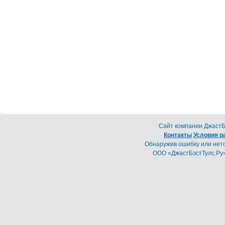
Cайт компании ДжастБэ
Контакты
Условия р
Обнаружив ошибку или неточ
ООО «ДжастБэстТулс.Ру»