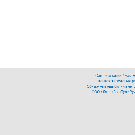
Cайт компании ДжастБэ
Контакты
Условия р
Обнаружив ошибку или неточ
ООО «ДжастБэстТулс.Ру»