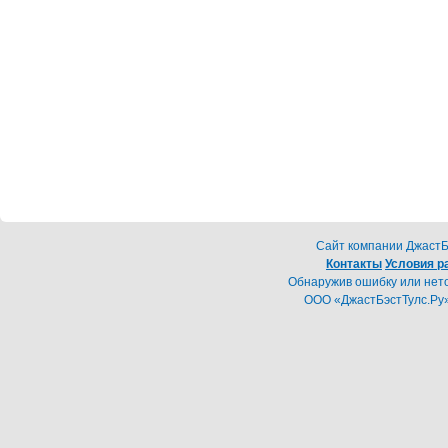
Cайт компании ДжастБэ
Контакты
Условия р
Обнаружив ошибку или неточ
ООО «ДжастБэстТулс.Ру»