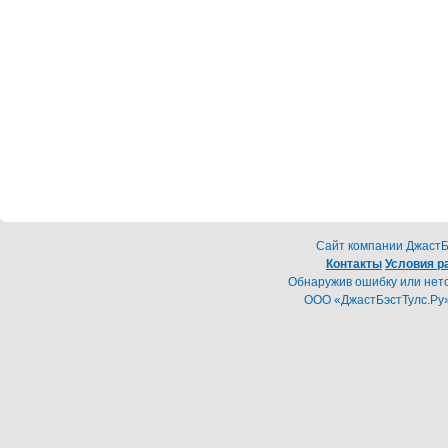
Cайт компании ДжастБэ
Контакты
Условия р
Обнаружив ошибку или неточ
ООО «ДжастБэстТулс.Ру»