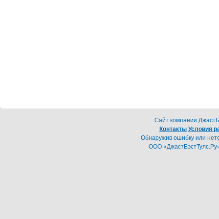
Cайт компании ДжастБэ
Контакты
Условия р
Обнаружив ошибку или неточ
ООО «ДжастБэстТулс.Ру»