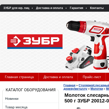
ЗУБР для юр. лиц
Доставка и оплата
Гарантия
Контакты
Главная страница
Доставка и оплата
Прайс-лист
Главная
»
Столярно/слесарный
дереву/металлу
»
Молотки
»
М
КАТАЛОГ ОБОРУДОВАНИЯ
Молоток слесарн
Новинки
500 г ЗУБР 20012-
Товар месяца