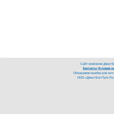
Cайт компании ДжастБэ
Контакты
Условия р
Обнаружив ошибку или неточ
ООО «ДжастБэстТулс.Ру»