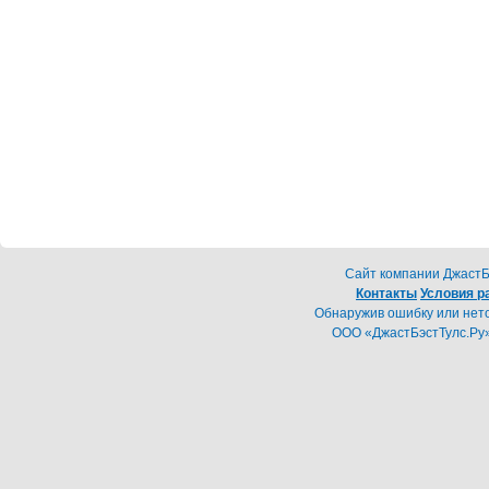
Cайт компании ДжастБэ
Контакты
Условия р
Обнаружив ошибку или неточ
ООО «ДжастБэстТулс.Ру»