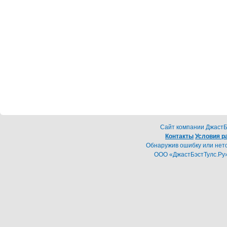
Cайт компании ДжастБэ
Контакты
Условия р
Обнаружив ошибку или неточ
ООО «ДжастБэстТулс.Ру»