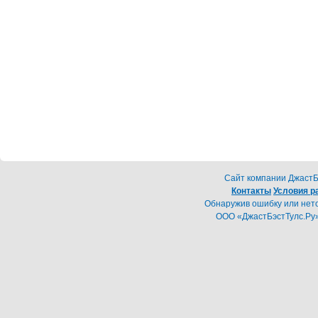
Cайт компании ДжастБэ
Контакты
Условия р
Обнаружив ошибку или неточ
ООО «ДжастБэстТулс.Ру»