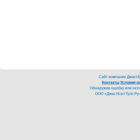
Cайт компании ДжастБэ
Контакты
Условия р
Обнаружив ошибку или неточ
ООО «ДжастБэстТулс.Ру»