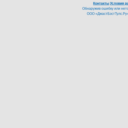
Контакты
Условия р
Обнаружив ошибку или неточ
ООО «ДжастБэстТулс.Ру»