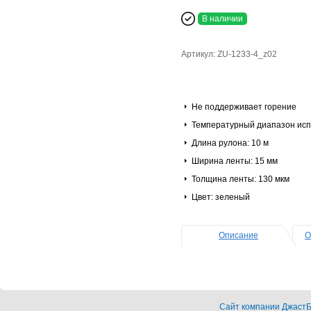
В наличии
Артикул: ZU-1233-4_z02
Не поддерживает горение
Температурный диапазон испо
Длина рулона: 10 м
Ширина ленты: 15 мм
Толщина ленты: 130 мкм
Цвет: зеленый
Описание
О
Cайт компании ДжастБэ