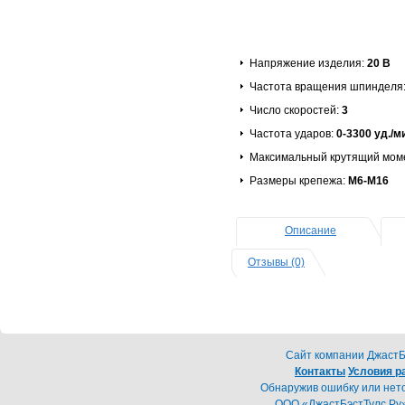
Напряжение изделия:
20 В
Частота вращения шпинделя
Число скоростей:
3
Частота ударов:
0-3300 уд./м
Максимальный крутящий мом
Размеры крепежа:
М6-М16
Описание
Отзывы (0)
Cайт компании ДжастБэ
Контакты
Условия р
Обнаружив ошибку или неточ
ООО «ДжастБэстТулс.Ру»