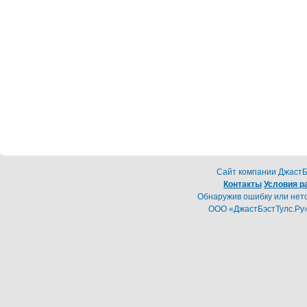
Cайт компании ДжастБэ
Контакты
Условия р
Обнаружив ошибку или неточ
ООО «ДжастБэстТулс.Ру»